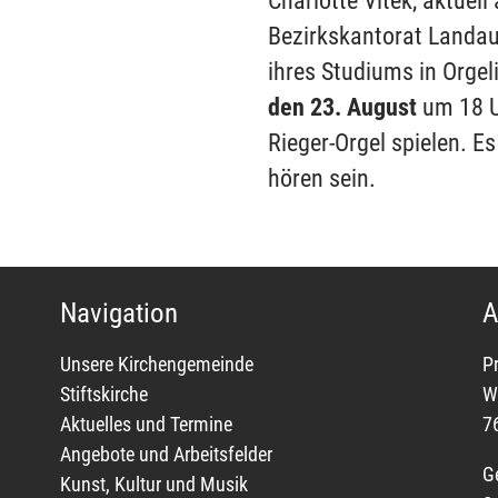
Charlotte Vitek, aktuell
Bezirkskantorat Landau,
ihres Studiums in Orge
den 23. August
um 18 U
Rieger-Orgel spielen. Es
hören sein.
Navigation
A
Unsere Kirchengemeinde
P
Stiftskirche
W
Aktuelles und Termine
7
Angebote und Arbeitsfelder
G
Kunst, Kultur und Musik