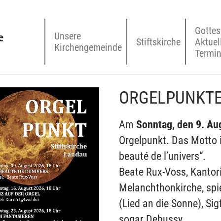
Gottes
Unsere
Stiftskirche
Aktuel
Kirchengemeinde
Termi
ORGELPUNKTE
Am
Sonntag, den 9. Au
Orgelpunkt. Das Motto i
beauté de l’univers“.
Beate Rux-Voss, Kantor
Melanchthonkirche, spie
(Lied an die Sonne), Sig
sogar Debussy.