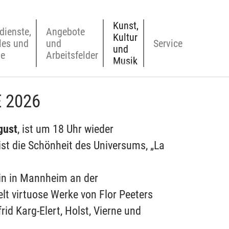
Kunst,
dienste,
Angebote
Kultur
les und
und
Service
und
ne
Arbeitsfelder
(current)
Musik
 2026
gust
, ist um 18 Uhr wieder
st die Schönheit des Universums, „La
in in Mannheim an der
lt virtuose Werke von Flor Peeters
frid Karg-Elert, Holst, Vierne und