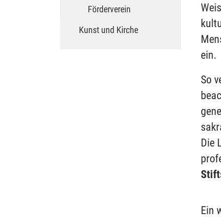
Weis
Förderverein
kult
Kunst und Kirche
Mens
ein.
So v
beac
gene
sakr
Die 
prof
Stif
Ein 