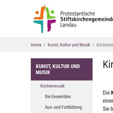
Zum Hauptinhalt springen
Sie sind hier:
Home
Kunst, Kultur und Musik
Kirchenm
Ki
KUNST, KULTUR UND
MUSIK
(current)
Kirchenmusik
Die
Die Ensembles
eine
Aus- und Fortbildung
Sie 