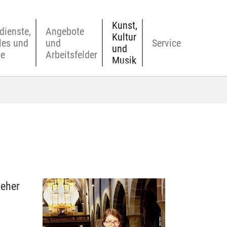
Kunst,
dienste,
Angebote
Kultur
les und
und
Service
und
ne
Arbeitsfelder
Musik
jeher