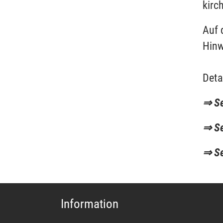
kirc
Auf 
Hinw
Deta
⇒ S
⇒ S
⇒ S
Information