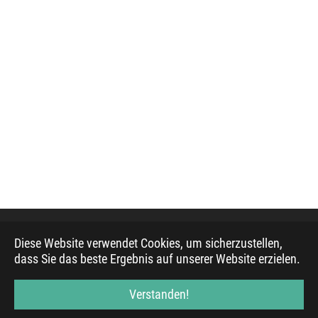
Diese Website verwendet Cookies, um sicherzustellen,
© 2019, Evangelischer Mediendienst, basierend auf
dass Sie das beste Ergebnis auf unserer Website erzielen.
Bootstrap Package
Verstanden!