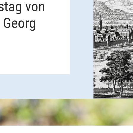
stag von
n Georg