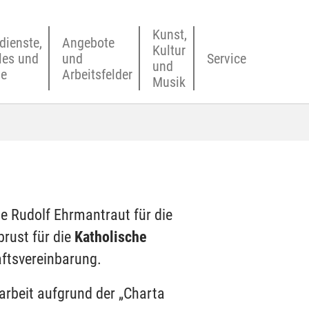
Kunst,
dienste,
Angebote
Kultur
les und
und
Service
und
ne
Arbeitsfelder
Musik
e Rudolf Ehrmantraut für die
rust für die
Katholische
ftsvereinbarung.
rbeit aufgrund der „Charta