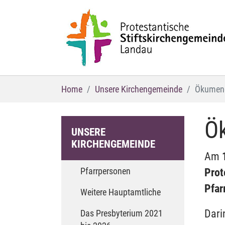
Zum Hauptinhalt springen
Sie sind hier:
Home
Unsere Kirchengemeinde
Ökumen
Ö
UNSERE
KIRCHENGEMEINDE
Am
Pfarrpersonen
Prot
Pfar
Weitere Hauptamtliche
Dari
Das Presbyterium 2021