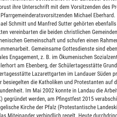
rust ihre Unterschrift mit dem Vorsitzenden des Pr
Pfarrgemeinderatsvorsitzenden Michael Eberhard.
ael Schmitt und Manfred Sutter gehörten ebenfalls 
ten vereinbarten die beiden christlichen Gemeinden
enischen Gemeinschaft und schufen einen Rahmen
mmenarbeit. Gemeinsame Gottesdienste sind ebens
ales Engagement, z. B. im Ökumenischen Sozialzent
lerhort am Ebenberg, der Schülertagesstätte Grund
ertagesstätte Lazarettgarten im Landauer Süden prä
r besiegelten die Katholiken und Protestanten auf
undenheit. Im Mai 2002 konnte in Landau die Arbei
) gegründet werden, am Pfingstfest 2015 verabschi
gelische Kirche der Pfalz (Protestantische Landesk
das Miteinander verbindlich regelt. Heute durchdri