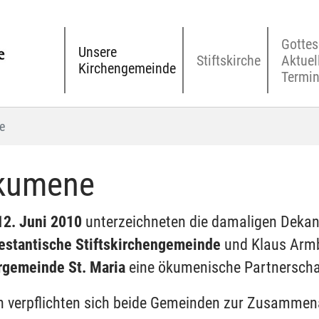
Gottes
Unsere
Stiftskirche
Aktuel
Kirchengemeinde
Termi
e
kumene
12. Juni 2010
unterzeichneten die damaligen Dekan
estantische Stiftskirchengemeinde
und Klaus Armb
rgemeinde St. Maria
eine ökumenische Partnerscha
n verpflichten sich beide Gemeinden zur Zusammena