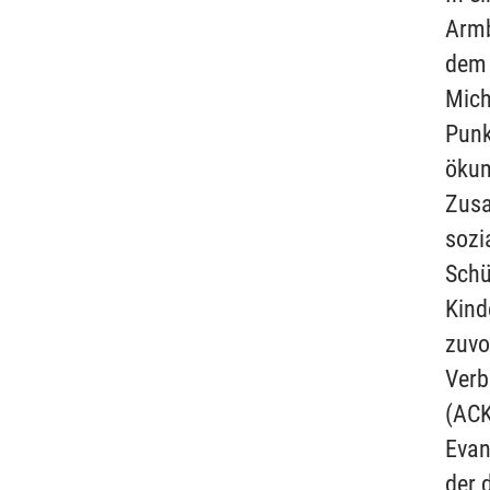
Armb
dem 
Mich
Punk
ökum
Zusa
sozi
Schü
Kind
zuvo
Verb
(ACK
Evan
der 