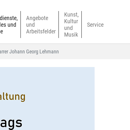
Kunst,
dienste,
Angebote
Kultur
les und
und
Service
und
ne
Arbeitsfelder
Musik
farrer Johann Georg Lehmann