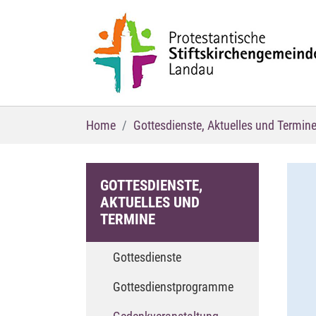
Zum Hauptinhalt springen
Sie sind hier:
Home
Gottesdienste, Aktuelles und Termin
GOTTESDIENSTE,
AKTUELLES UND
TERMINE
Gottesdienste
Gottesdienstprogramme