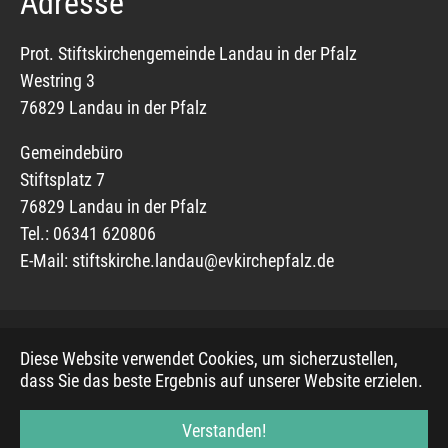
Adresse
Prot. Stiftskirchengemeinde Landau in der Pfalz
Westring 3
76829 Landau in der Pfalz
Gemeindebüro
Stiftsplatz 7
76829 Landau in der Pfalz
Tel.: 06341 620806
E-Mail:
stiftskirche.landau@evkirchepfalz.de
Diese Website verwendet Cookies, um sicherzustellen,
© 2019, Evangelischer Mediendienst, basierend auf
dass Sie das beste Ergebnis auf unserer Website erzielen.
Bootstrap Package
Verstanden!