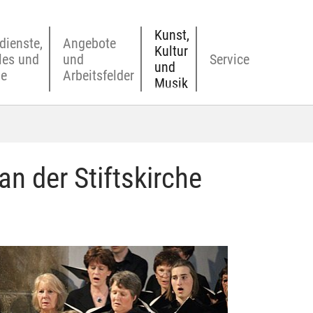
Kunst,
dienste,
Angebote
Kultur
les und
und
Service
und
ne
Arbeitsfelder
Musik
n der Stiftskirche