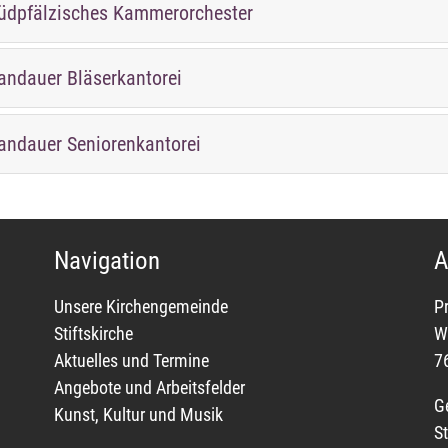
üdpfälzisches Kammerorchester
andauer Bläserkantorei
andauer Seniorenkantorei
Navigation
A
Unsere Kirchengemeinde
P
Stiftskirche
W
Aktuelles und Termine
7
Angebote und Arbeitsfelder
G
Kunst, Kultur und Musik
St