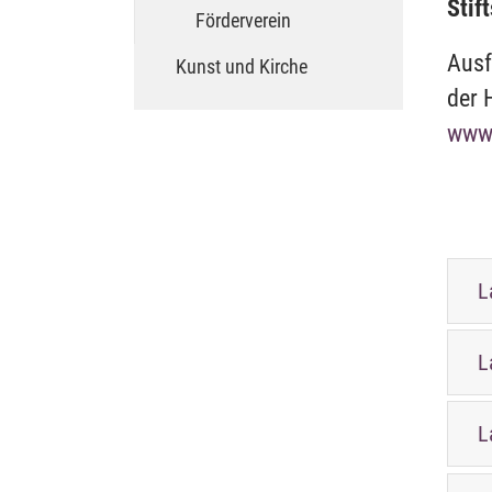
Stif
Förderverein
Ausf
Kunst und Kirche
der 
www.
L
L
L