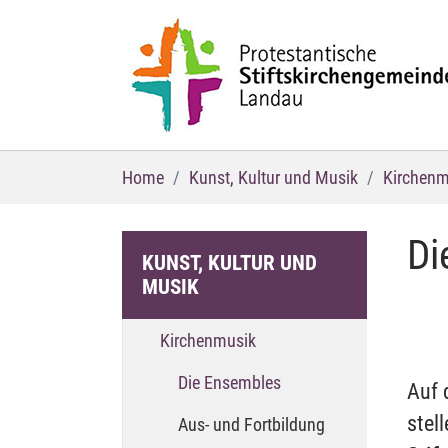
Zum Hauptinhalt springen
Sie sind hier:
Home
Kunst, Kultur und Musik
Kirchenm
Di
KUNST, KULTUR UND
MUSIK
Kirchenmusik
(current)
Die Ensembles
Auf 
stel
Aus- und Fortbildung