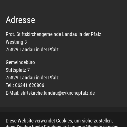
Adresse
Prot. Stiftskirchengemeinde Landau in der Pfalz
Westring 3
76829 Landau in der Pfalz
Gemeindebüro
Stiftsplatz 7
76829 Landau in der Pfalz
Tel.: 06341 620806
E-Mail:
stiftskirche.landau@evkirchepfalz.de
Diese Website verwendet Cookies, um sicherzustellen,
© 2019, Evangelischer Mediendienst, basierend auf
dass Sie das beste Ergebnis auf unserer Website erzielen.